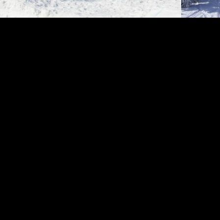
i
www
map