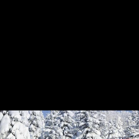
Skiareál Klínovec